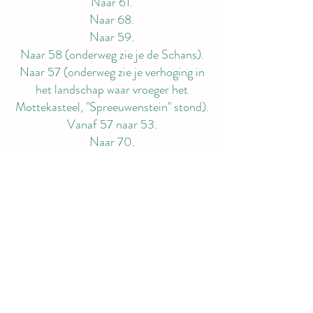
Naar 61.
Naar 68.
Naar 59.
Naar 58 (onderweg zie je de Schans).
Naar 57 (onderweg zie je verhoging in
het landschap waar vroeger het
Mottekasteel, "Spreeuwenstein" stond).
Vanaf 57 naar 53.
Naar 70.
Naar 52.
Naar 58 (onderweg kom je langs de
Kilhaven).
En dan weer terug naar 57.
info@mysite.com
©2023 by museumouddorp.nl. Met trots gemaakt met
Wix.com